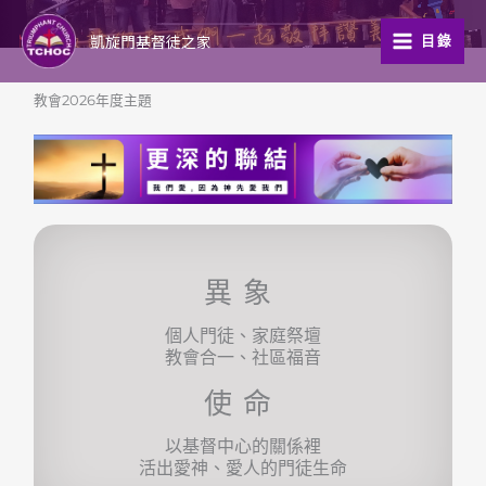
跳
至
凱旋門基督徒之家
目錄
主
要
教會2026年度主題
內
容
異象
個人門徒、家庭祭壇
教會合一、社區福音
使命
以基督中心的關係裡
活出愛神、愛人的門徒生命