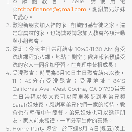
奉獻給教會，Zelle 請使用電
郵
@ecnanifcohct
moc.liamg
，謝謝弟兄姊妹
的愛心。
歡迎新朋友加入神的家 : 凱旋門基督徒之家。這
是您屬靈的家，也竭誠邀請您加入教會各項活動
與小組聚會。
浸班：今天主日崇拜結束 10:45-11:30 AM 有受
洗班課程第八課，地點：副堂；歡迎報名預備受
洗的家人一同參加學習，在真理中紮根成長！
受浸聚會：時間為8月16日主日聚會結束以後，
11：45分有受浸聚會；受浸地址：841S
California Ave, West Covina, CA 91790當天
主日崇拜以後大家可以開車移步到李弟兄與
Sarah姐妹家，感謝李弟兄他們一家的接待，教
會也有準備中午簡餐，弟兄姐妹也可以邀請朋
友、家人前來觀禮，一同分享生命的喜樂。
Home Party 聚會: 於下週8月14日(週五)晚上