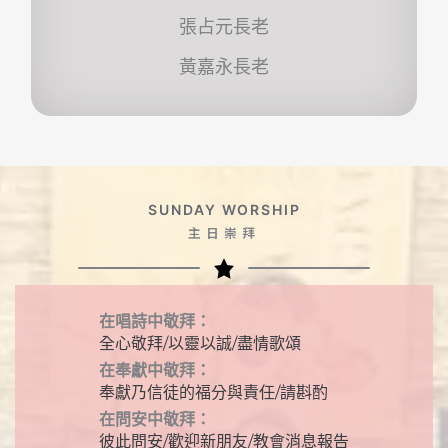
張占元長老
黃嘉永長老
SUNDAY WORSHIP
主日崇拜
在唱詩中敬拜：
全心敬拜/以靈以誠/盡情歌頌
在奉獻中敬拜：
奉獻乃信徒的福分與責任/請斟酌
在問安中敬拜：
彼此問安/歡迎新朋友/教會消息報告