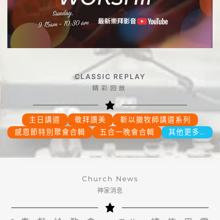
CLASSIC REPLAY
精彩回放
主日講道
敬拜讚美
靳以撒牧師講道系列
感恩節特別聚會合輯
五合一晚會合輯
其他更多…
Church News
神家消息