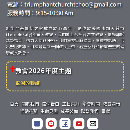
凱旋門基督徒之家成立於1989年，是位於美國南加天普市
(Temple City)的華人教會，我們蒙上帝呼召建立教會，傳揚耶穌
基督福音，努力大使命任務。我們重視家庭建造，喜愛神話語，活
出聖經教導。目標是建立一個敬畏上帝，看重聖經和依靠聖靈的健
康成長教會。
教會2026年度主題
更深的聯結
首頁
關於我們
信仰告白
主日崇拜
聚會時間
教會週報
活動花絮
生命見證
成長裝備
聯繫我們
奉獻