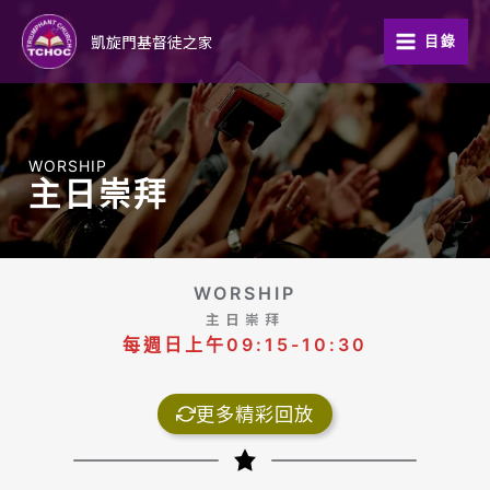
跳
至
凱旋門基督徒之家
目錄
主
要
內
容
WORSHIP
主日崇拜
WORSHIP
主日崇拜
每週日上午09:15-10:30
更多精彩回放